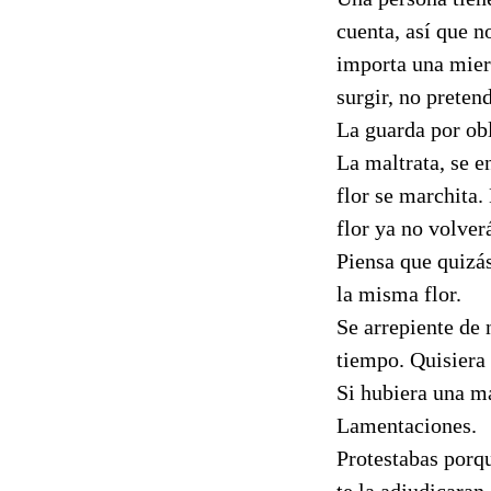
cuenta, así que no
importa una mierd
surgir, no preten
La guarda por ob
La maltrata, se e
flor se marchita.
flor ya no volver
Piensa que quizás
la misma flor.
Se arrepiente de 
tiempo. Quisiera 
Si hubiera una ma
Lamentaciones.
Protestabas porqu
te la adjudicaran