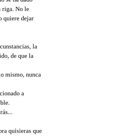
a riga. No le
o quiere dejar
rcunstancias, la
ido, de que la
á lo mismo, nunca
ccionado a
ble.
rás...
ora quisieras que