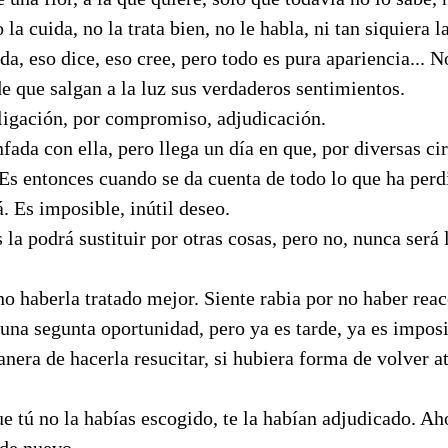
 la cuida, no la trata bien, no le habla, ni tan siquiera l
a, eso dice, eso cree, pero todo es pura apariencia... N
de que salgan a la luz sus verdaderos sentimientos.
ligación, por compromiso, adjudicación.
nfada con ella, pero llega un día en que, por diversas ci
 Es entonces cuando se da cuenta de todo lo que ha perd
á. Es imposible, inútil deseo.
 la podrá sustituir por otras cosas, pero no, nunca ser
no haberla tratado mejor. Siente rabia por no haber rea
una segunta oportunidad, pero ya es tarde, ya es imposi
nera de hacerla resucitar, si hubiera forma de volver at
e tú no la habías escogido, te la habían adjudicado. Ah
 de nuevo.