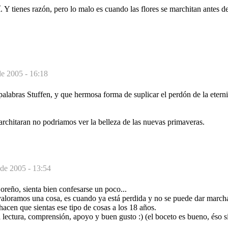
 Y tienes razón, pero lo malo es cuando las flores se marchitan antes d
e 2005 - 16:18
palabras Stuffen, y que hermosa forma de suplicar el perdón de la etern
marchitaran no podriamos ver la belleza de las nuevas primaveras.
de 2005 - 13:54
oreño, sienta bien confesarse un poco...
aloramos una cosa, es cuando ya está perdida y no se puede dar marcha
acen que sientas ese tipo de cosas a los 18 años.
 lectura, comprensión, apoyo y buen gusto :) (el boceto es bueno, éso s