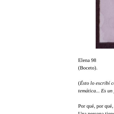
Elena 98
(Boceto).
(
Ésto lo escribí
temática... Es un
Por qué, por qué,
Una persona tiene