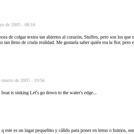
zo de 2005 - 08:16
ora de colgar textos tan abiertos al corazón, Stuffen, pero son los que 
o tan lleno de cruda realidad. Me gustaría saber quién era la flor, pero e
e marzo de 2005 - 19:56
 boat is sinking Let's go down to the water's edge...
q este es un lugar pequeñito y cálido para poner en letras o fuimos, s