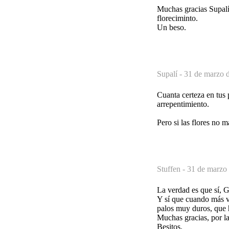
Muchas gracias Supalí.
floreciminto.
Un beso.
Supalí -
31 de marzo d
Cuanta certeza en tus 
arrepentimiento.
Pero si las flores no 
Stuffen -
31 de marzo 
La verdad es que sí, G
Y sí que cuando más v
palos muy duros, que h
Muchas gracias, por la
Besitos.