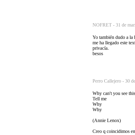
NOFRET -
31 de mar
Yo también dudo a la h
me ha llegado este text
privacía.
besos
Perro Callejero -
30 d
Why can't you see this
Tell me
Why
Why
(Annie Lenox)
Creo q coincidimos en 