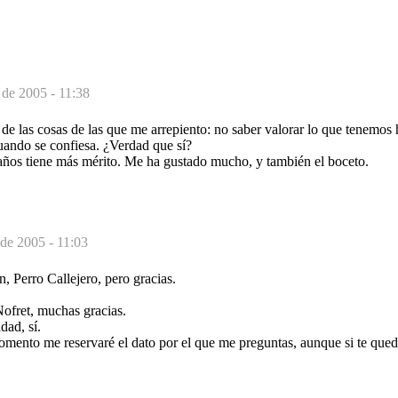
 de 2005 - 11:38
a de las cosas de las que me arrepiento: no saber valorar lo que tenemos
ando se confiesa. ¿Verdad que sí?
años tiene más mérito. Me ha gustado mucho, y también el boceto.
de 2005 - 11:03
, Perro Callejero, pero gracias.
Nofret, muchas gracias.
dad, sí.
mento me reservaré el dato por el que me preguntas, aunque si te qued