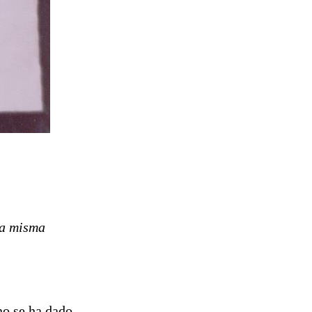
la misma
 no se ha dado